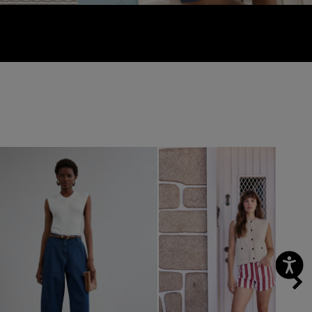
vious
Next
Previous