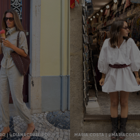
RO | @DIANACRUZEIRO
MARIA COSTA | @MARIACOST