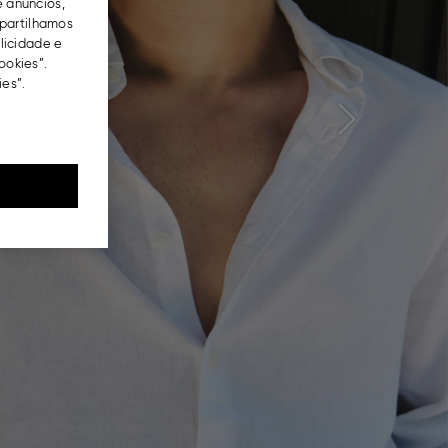
e anúncios,
partilhamos
blicidade e
ookies”.
es”.
Next