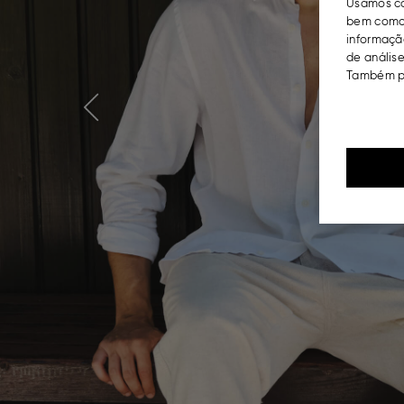
Usamos co
bem como 
informação
de análise
Também po
Previous