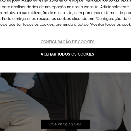
okies para melhorar a sua experiência digital, personalizar conteúdos 
para analisar dados de navegação no nosso website. Adicionalmente, 
, relativa à sua utilização do nosso site, com parceiros externos de pu
. Pode configurar ou recusar os cookies clicando em “Configuração de c
de aceitar todos os cookies, premindo o botão “Aceitar todos os cooki
CONFIGURAÇÃO DE COOKIES
ACEITAR TODOS OS COOKIES
COMPRAR AGORA