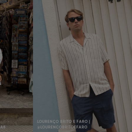
LOURENÇO BRITO E FARO |
AA8
@LOURENCOBRITOEFARO