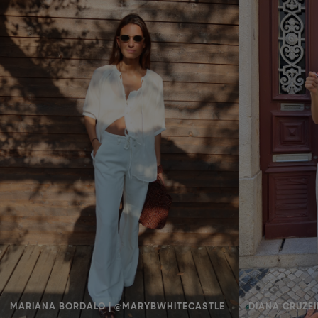
MARIANA BORDALO | @MARYBWHITECASTLE
DIANA CRUZEI