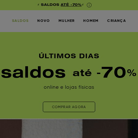
⚡ SALDOS
ATÉ -70%
⚡
SALDOS
NOVO
MULHER
HOMEM
CRIANÇA
ÚLTIMOS DIAS
saldos
70
até -
%
online e lojas físicas
COMPRAR AGORA