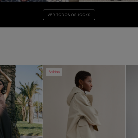
VER TODOS OS LOOKS
Next
Previous
Next
Pre
Saldos