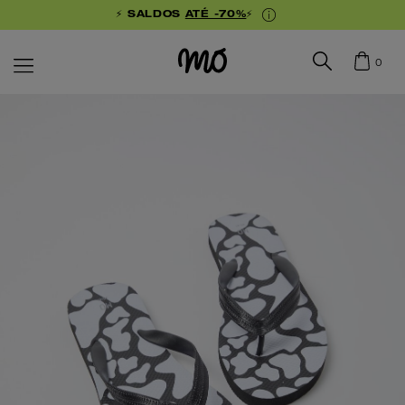
⚡ SALDOS
ATÉ -70%
⚡
0