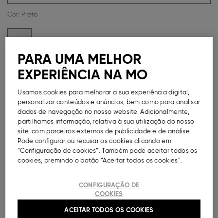
Cor:
Preto
PARA UMA MELHOR
EXPERIÊNCIA NA MO
Guia de Tamanhos
Usamos cookies para melhorar a sua experiência digital,
Métodos de Pagamento Disponíveis
personalizar conteúdos e anúncios, bem como para analisar
dados de navegação no nosso website. Adicionalmente,
partilhamos informação, relativa à sua utilização do nosso
site, com parceiros externos de publicidade e de análise.
Pode configurar ou recusar os cookies clicando em
DESCRIÇÃO
“Configuração de cookies”. Também pode aceitar todos os
cookies, premindo o botão “Aceitar todos os cookies”.
Chinelos de dedo com padrão para mulher. Ideais
para completar looks de banho na praia.
CONFIGURAÇÃO DE
COOKIES
Ref.
000041149207002
ACEITAR TODOS OS COOKIES