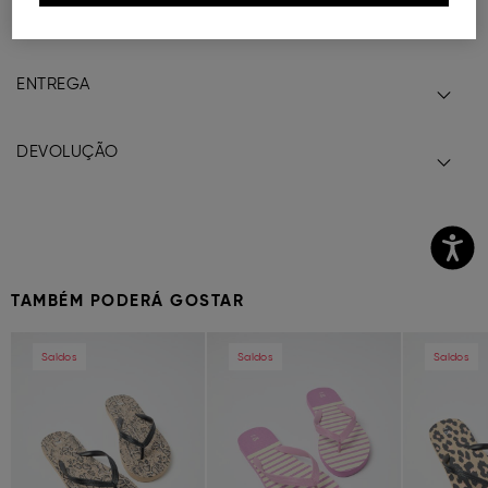
COMPOSIÇÃO E CUIDADOS A TER
ENTREGA
DEVOLUÇÃO
TAMBÉM PODERÁ GOSTAR
Previous
Next
Previous
Next
Previous
Saldos
Saldos
Saldos