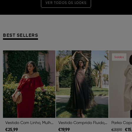
VER TODOS OS LOOKS
BEST SELLERS
Previous
Next
Previous
Next
Previous
Saldos
Vestido Com Linho, Mulher, Vermelho Escuro
Vestido Comprido Fluido, Mulher, Castanho Escuro
€
25,
99
€
19,
99
€
15
€
39,
99