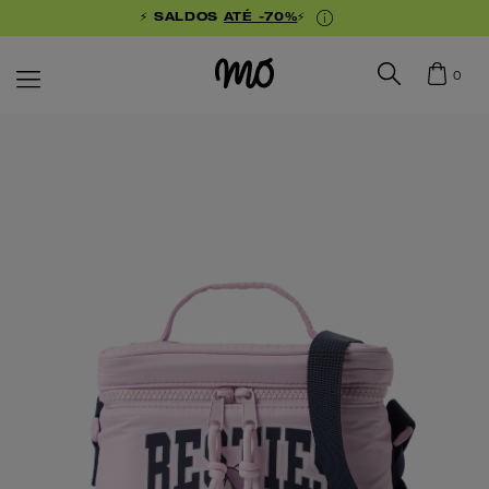
⚡ SALDOS
ATÉ -70%
⚡
0