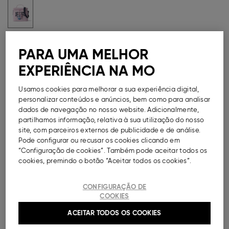
Guia de Tamanhos
PARA UMA MELHOR
Métodos de Pagamento Disponíveis
EXPERIÊNCIA NA MO
Usamos cookies para melhorar a sua experiência digital,
personalizar conteúdos e anúncios, bem como para analisar
dados de navegação no nosso website. Adicionalmente,
DESCRIÇÃO
partilhamos informação, relativa à sua utilização do nosso
site, com parceiros externos de publicidade e de análise.
Pode configurar ou recusar os cookies clicando em
Lancheira térmica para menina. Fecho de correr com
“Configuração de cookies”. Também pode aceitar todos os
pega superior e alça de ombro ajustável. Estampado
cookies, premindo o botão “Aceitar todos os cookies”.
alusivo à personagem de animação 'Stitch' da
©Disney.
CONFIGURAÇÃO DE
Ref.
000041152550038
COOKIES
ACEITAR TODOS OS COOKIES
COMPOSIÇÃO E CUIDADOS A TER