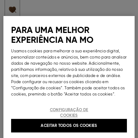
Guia de Tamanhos
PARA UMA MELHOR
EXPERIÊNCIA NA MO
Métodos de Pagamento Seguros
Usamos cookies para melhorar a sua experiência digital,
personalizar conteúdos e anúncios, bem como para analisar
dados de navegação no nosso website. Adicionalmente,
partilhamos informação, relativa à sua utilização do nosso
DESCRIÇÃO
site, com parceiros externos de publicidade e de análise.
Pode configurar ou recusar os cookies clicando em
Mala tiracolo para menina em forma de coração.
“Configuração de cookies”. Também pode aceitar todos os
Modelo em efeito camurça com fecho de correr e alça
cookies, premindo o botão “Aceitar todos os cookies”.
ajustável.
CONFIGURAÇÃO DE
Ref.
000041152113004
COOKIES
ACEITAR TODOS OS COOKIES
COMPOSIÇÃO E CUIDADOS A TER