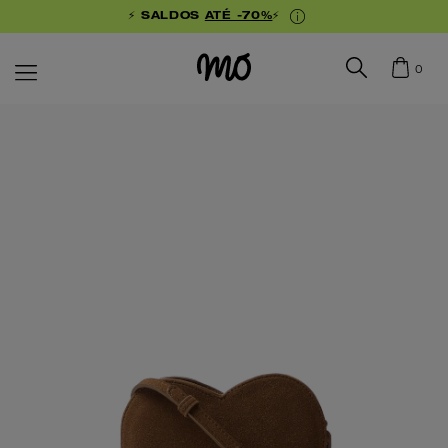
⚡ SALDOS
ATÉ -70%
⚡
0