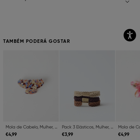
TAMBÉM PODERÁ GOSTAR
Previous
Next
Previous
Next
Previous
Mola de Cabelo, Mulher, Multicolor
Pack 3 Elásticos, Mulher, Multicolor
€
4,
99
€
3,
99
€
4,
99