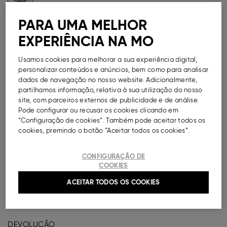
PARA UMA MELHOR
Métodos de Pagamento Disponíveis
EXPERIÊNCIA NA MO
Usamos cookies para melhorar a sua experiência digital,
personalizar conteúdos e anúncios, bem como para analisar
dados de navegação no nosso website. Adicionalmente,
DESCRIÇÃO
partilhamos informação, relativa à sua utilização do nosso
site, com parceiros externos de publicidade e de análise.
Pode configurar ou recusar os cookies clicando em
Mola de cabelo para mulher com padrão animal print.
“Configuração de cookies”. Também pode aceitar todos os
cookies, premindo o botão “Aceitar todos os cookies”.
Ref.
000041152983041
CONFIGURAÇÃO DE
COMPOSIÇÃO E CUIDADOS A TER
COOKIES
ACEITAR TODOS OS COOKIES
ENTREGA
DEVOLUÇÃO