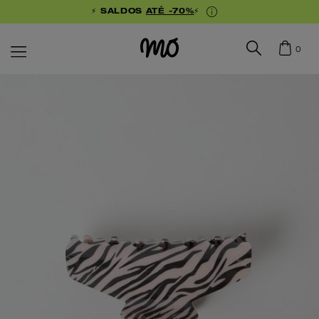
⚡ SALDOS
ATÉ -70%
⚡
0