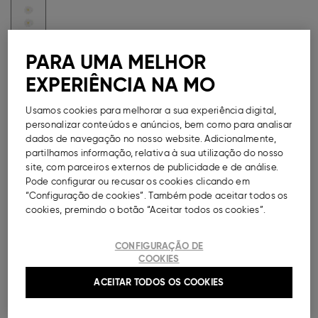
PARA UMA MELHOR
Guia de Tamanhos
EXPERIÊNCIA NA MO
Métodos de Pagamento Disponíveis
Usamos cookies para melhorar a sua experiência digital,
personalizar conteúdos e anúncios, bem como para analisar
dados de navegação no nosso website. Adicionalmente,
partilhamos informação, relativa à sua utilização do nosso
DESCRIÇÃO
site, com parceiros externos de publicidade e de análise.
Pode configurar ou recusar os cookies clicando em
“Configuração de cookies”. Também pode aceitar todos os
Conjunto de duas molas de cabelo para menina.
cookies, premindo o botão “Aceitar todos os cookies”.
Modelo com formato de flor.
Ref.
000041152554041
CONFIGURAÇÃO DE
COOKIES
COMPOSIÇÃO E CUIDADOS A TER
ACEITAR TODOS OS COOKIES