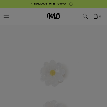
⚡ SALDOS
ATÉ -70%
⚡
0