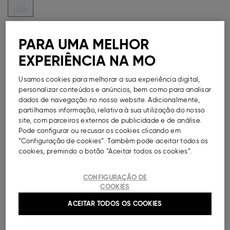
Guia de Tamanhos
PARA UMA MELHOR
Métodos de Pagamento Disponíveis
EXPERIÊNCIA NA MO
Usamos cookies para melhorar a sua experiência digital,
personalizar conteúdos e anúncios, bem como para analisar
dados de navegação no nosso website. Adicionalmente,
DESCRIÇÃO
partilhamos informação, relativa à sua utilização do nosso
site, com parceiros externos de publicidade e de análise.
Pode configurar ou recusar os cookies clicando em
Pack de dois tops em estilo de sutiã sem aros, com
“Configuração de cookies”. Também pode aceitar todos os
base elástica, para menina. Opções de cores
cookies, premindo o botão “Aceitar todos os cookies”.
diferentes.
Ref.
000041147836035
CONFIGURAÇÃO DE
COOKIES
COMPOSIÇÃO E CUIDADOS A TER
ACEITAR TODOS OS COOKIES