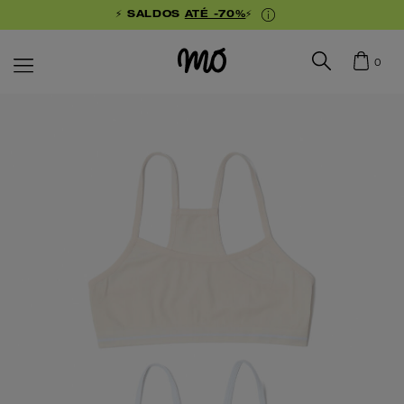
⚡ SALDOS
ATÉ -70%
⚡
0