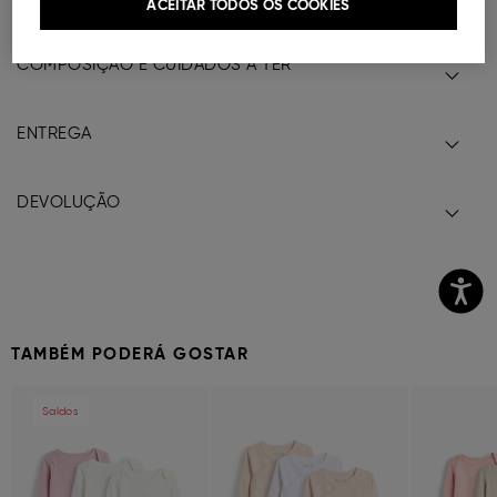
Ref.
000041147756035
ACEITAR TODOS OS COOKIES
COMPOSIÇÃO E CUIDADOS A TER
ENTREGA
DEVOLUÇÃO
TAMBÉM PODERÁ GOSTAR
Previous
Next
Previous
Next
Previous
Saldos