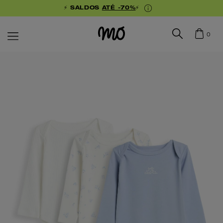
⚡ SALDOS
ATÉ -70%
⚡
0