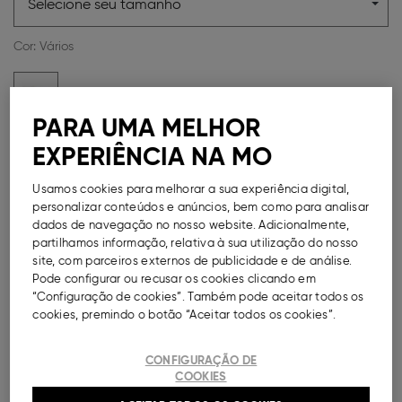
Selecione seu tamanho
Cor:
Vários
PARA UMA MELHOR
EXPERIÊNCIA NA MO
Métodos de Pagamento Disponíveis
Usamos cookies para melhorar a sua experiência digital,
personalizar conteúdos e anúncios, bem como para analisar
dados de navegação no nosso website. Adicionalmente,
partilhamos informação, relativa à sua utilização do nosso
DESCRIÇÃO
site, com parceiros externos de publicidade e de análise.
Pode configurar ou recusar os cookies clicando em
“Configuração de cookies”. Também pode aceitar todos os
Pack com três bodies de manga comprida, para
menina, em 100% algodão macio e confortável.
cookies, premindo o botão “Aceitar todos os cookies”.
Decote redondo. Ombros de encaixe. Molas de
pressão no entrepernas. Etiqueta interior estampada
CONFIGURAÇÃO DE
para não irritar a pele. Três opções de cores diferentes.
COOKIES