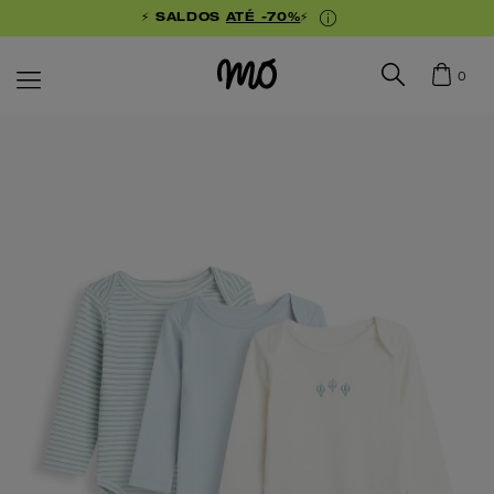
⚡ SALDOS
ATÉ -70%
⚡
0