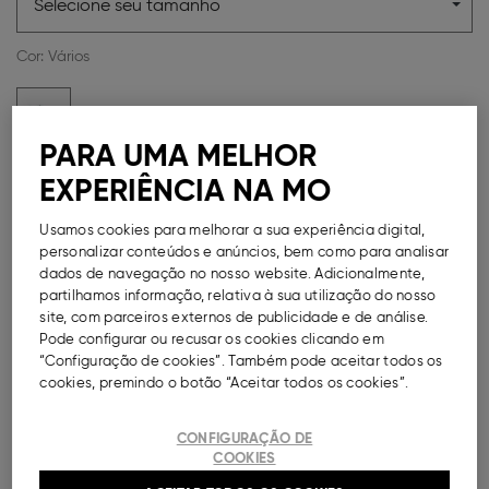
Selecione seu tamanho
Cor:
Vários
PARA UMA MELHOR
EXPERIÊNCIA NA MO
Métodos de Pagamento Disponíveis
Usamos cookies para melhorar a sua experiência digital,
personalizar conteúdos e anúncios, bem como para analisar
dados de navegação no nosso website. Adicionalmente,
partilhamos informação, relativa à sua utilização do nosso
DESCRIÇÃO
site, com parceiros externos de publicidade e de análise.
Pode configurar ou recusar os cookies clicando em
“Configuração de cookies”. Também pode aceitar todos os
Pack com três bodies de manga comprida, para
menino, em 100% algodão macio e confortável.
cookies, premindo o botão “Aceitar todos os cookies”.
Decote redondo. Ombros de encaixe. Molas de
pressão no entrepernas. Etiqueta interior estampada
CONFIGURAÇÃO DE
para não irritar a pele. Três opções de cores diferentes.
COOKIES