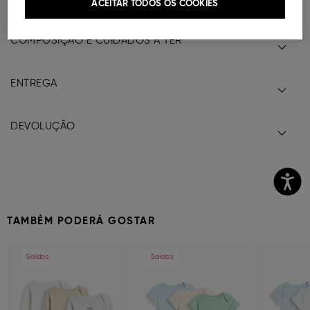
Ref.
000041147757035
ACEITAR TODOS OS COOKIES
COMPOSIÇÃO E CUIDADOS A TER
ENTREGA
DEVOLUÇÃO
TAMBÉM PODERÁ GOSTAR
Previous
Next
Previous
Next
Previous
Saldos
Saldos