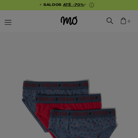
⚡ SALDOS
ATÉ -70%
⚡
0