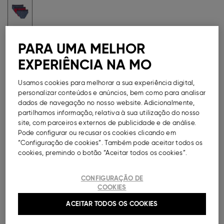
Guia de Tamanhos
PARA UMA MELHOR
EXPERIÊNCIA NA MO
Métodos de Pagamento Disponíveis
Usamos cookies para melhorar a sua experiência digital,
personalizar conteúdos e anúncios, bem como para analisar
dados de navegação no nosso website. Adicionalmente,
partilhamos informação, relativa à sua utilização do nosso
DESCRIÇÃO
site, com parceiros externos de publicidade e de análise.
Pode configurar ou recusar os cookies clicando em
Pack com três cuecas alusivas à personagem de
“Configuração de cookies”. Também pode aceitar todos os
animação 'Homem-Aranha' da 'Marvel', para menino,
cookies, premindo o botão “Aceitar todos os cookies”.
em 100% algodão. Cintura elástica.
CONFIGURAÇÃO DE
Ref.
000041143888003
COOKIES
ACEITAR TODOS OS COOKIES
COMPOSIÇÃO E CUIDADOS A TER