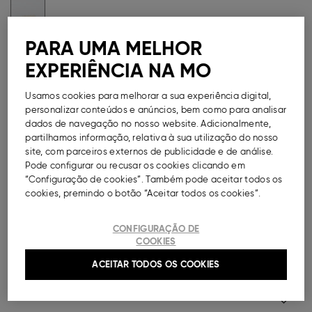
PARA UMA MELHOR
Métodos de Pagamento Disponíveis
EXPERIÊNCIA NA MO
Usamos cookies para melhorar a sua experiência digital,
personalizar conteúdos e anúncios, bem como para analisar
dados de navegação no nosso website. Adicionalmente,
DESCRIÇÃO
partilhamos informação, relativa à sua utilização do nosso
site, com parceiros externos de publicidade e de análise.
Pode configurar ou recusar os cookies clicando em
Pack com três elásticos de cabelo para mulher em
“Configuração de cookies”. Também pode aceitar todos os
100% plástico. Opções de cores diferentes.
cookies, premindo o botão “Aceitar todos os cookies”.
Ref.
000041153012035
CONFIGURAÇÃO DE
COOKIES
COMPOSIÇÃO E CUIDADOS A TER
ACEITAR TODOS OS COOKIES
ENTREGA