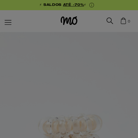
⚡ SALDOS
ATÉ -70%
⚡
0