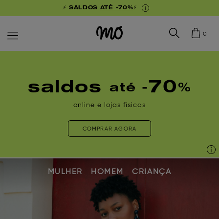
⚡ SALDOS
ATÉ -70%
⚡
0
saldos
70
até -
%
online e lojas físicas
COMPRAR AGORA
MULHER
HOMEM
CRIANÇA