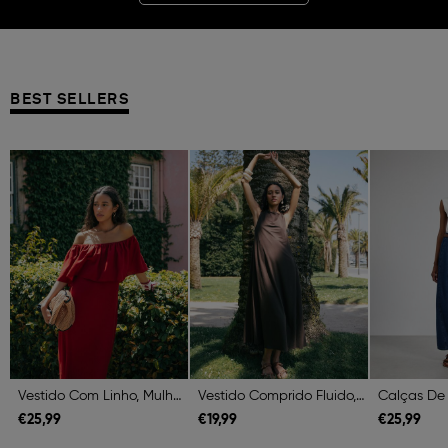
BEST SELLERS
Previous
Next
Previous
Next
Previous
Vestido Com Linho, Mulher, Vermelho Escuro
Vestido Comprido Fluido, Mulher, Castanho Escuro
€
25,
99
€
19,
99
€
25,
99