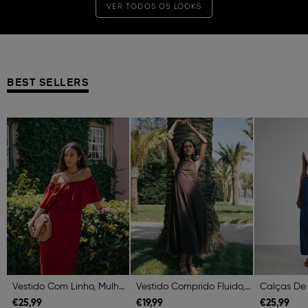
VER TODOS OS LOOKS
BEST SELLERS
Previous
Next
Previous
Next
Previous
Vestido Com Linho, Mulher, Vermelho Escuro
Vestido Comprido Fluido, Mulher, Castanho Escuro
€
25,
99
€
19,
99
€
25,
99