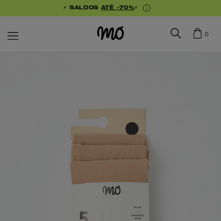
⚡ SALDOS
ATÉ -70%
⚡
0