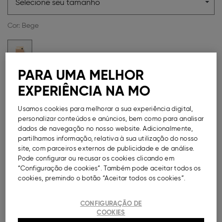
Selecione seu tamanho
Cor:
Bege
PARA UMA MELHOR
Guia de Tamanhos
EXPERIÊNCIA NA MO
Métodos de Pagamento Disponíveis
Usamos cookies para melhorar a sua experiência digital,
personalizar conteúdos e anúncios, bem como para analisar
dados de navegação no nosso website. Adicionalmente,
partilhamos informação, relativa à sua utilização do nosso
site, com parceiros externos de publicidade e de análise.
Pode configurar ou recusar os cookies clicando em
DESCRIÇÃO
“Configuração de cookies”. Também pode aceitar todos os
cookies, premindo o botão “Aceitar todos os cookies”.
Pack com cinco pares de collants, para menina, em
poliamida com um toque de elastano para maior
liberdade de movimentos. Cintura elástica. Densidade:
CONFIGURAÇÃO DE
40 DEN.
COOKIES