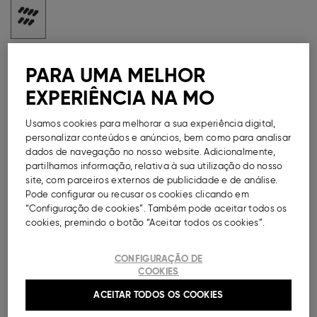
Guia de Tamanhos
PARA UMA MELHOR
Métodos de Pagamento Seguros
EXPERIÊNCIA NA MO
Usamos cookies para melhorar a sua experiência digital,
personalizar conteúdos e anúncios, bem como para analisar
dados de navegação no nosso website. Adicionalmente,
DESCRIÇÃO
partilhamos informação, relativa à sua utilização do nosso
site, com parceiros externos de publicidade e de análise.
Pode configurar ou recusar os cookies clicando em
Pack com sete pares de meias pelo tornozelo, para
“Configuração de cookies”. Também pode aceitar todos os
criança, em malha suave e confortável com um toque
cookies, premindo o botão “Aceitar todos os cookies”.
de elastano para maior elasticidade. Topo elástico.
Todos os pares iguais.
CONFIGURAÇÃO DE
Ref.
000041121729002
COOKIES
ACEITAR TODOS OS COOKIES
COMPOSIÇÃO E CUIDADOS A TER