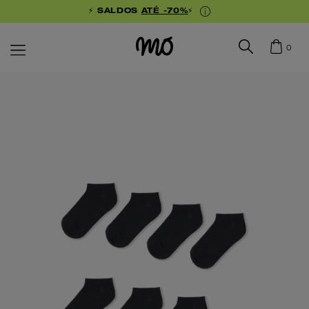
⚡ SALDOS
ATÉ -70%
⚡
0