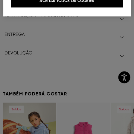
ACEITAR TODOS OS COOKIES
COMPOSIÇÃO E CUIDADOS A TER
ENTREGA
DEVOLUÇÃO
TAMBÉM PODERÁ GOSTAR
Previous
Next
Previous
Next
Previous
Saldos
Saldos