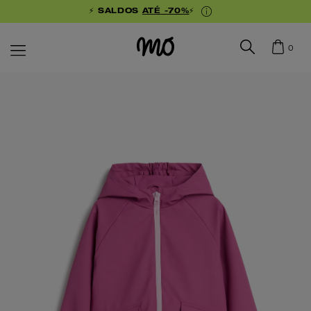
⚡ SALDOS
ATÉ -70%
⚡
0