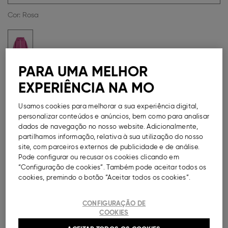
Cor:
Rosa
PARA UMA MELHOR
Guia de Tamanhos
EXPERIÊNCIA NA MO
Métodos de Pagamento Disponíveis
Usamos cookies para melhorar a sua experiência digital,
personalizar conteúdos e anúncios, bem como para analisar
dados de navegação no nosso website. Adicionalmente,
partilhamos informação, relativa à sua utilização do nosso
site, com parceiros externos de publicidade e de análise.
DESCRIÇÃO
Pode configurar ou recusar os cookies clicando em
“Configuração de cookies”. Também pode aceitar todos os
Parka em tecido efeito borracha para menina, com
cookies, premindo o botão “Aceitar todos os cookies”.
capuz. Aperta com fecho de correr e tem bolsos com
pala e botão de pressão. Modelo com punhos
CONFIGURAÇÃO DE
ajustados.
COOKIES
Ref.
000041148233013