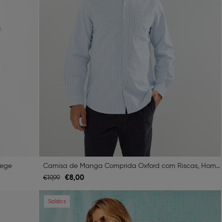
Bege
Camisa de Manga Comprida Oxford com Riscas, Homem, Azul
€
8,
00
€
19,
99
Next
Previous
Next
Saldos