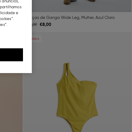
e anúncios,
partilhamos
blicidade e
Calças de Ganga Wide Leg, Mulher, Azul Claro
ookies”.
€
8,
00
€
22,
99
es”.
Next
Previous
Next
Saldos