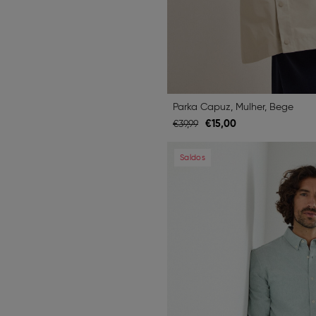
Parka Capuz, Mulher, Bege
€
15,
00
€
39,
99
Previous
Saldos