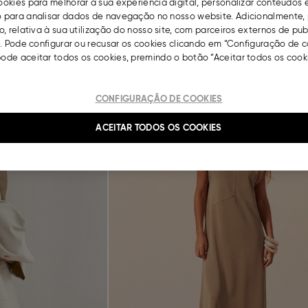
okies para melhorar a sua experiência digital, personalizar conteúdos 
para analisar dados de navegação no nosso website. Adicionalmente, 
, relativa à sua utilização do nosso site, com parceiros externos de pu
Camisa, Homem, Branco
. Pode configurar ou recusar os cookies clicando em “Configuração de c
€
4,
00
€
9,
99
de aceitar todos os cookies, premindo o botão “Aceitar todos os cooki
Next
Previous
Saldos
CONFIGURAÇÃO DE COOKIES
ACEITAR TODOS OS COOKIES