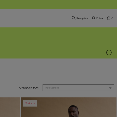
Pesquisar
Entrar
0
ORDENAR POR
Relevância
Next
Previous
Next
Saldos