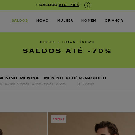
⚡ SALDOS
ATÉ -70%
⚡
SALDOS
NOVO
MULHER
HOMEM
CRIANÇA
ONLINE E LOJAS FÍSICAS
SALDOS ATÉ -70%
MENINO
MENINA
MENINO
RECÉM-NASCIDO
6 - 14 Anos
9 Meses - 6 Anos
9 Meses - 6 Anos
0 - 9 Meses
Next
Previous
Saldos