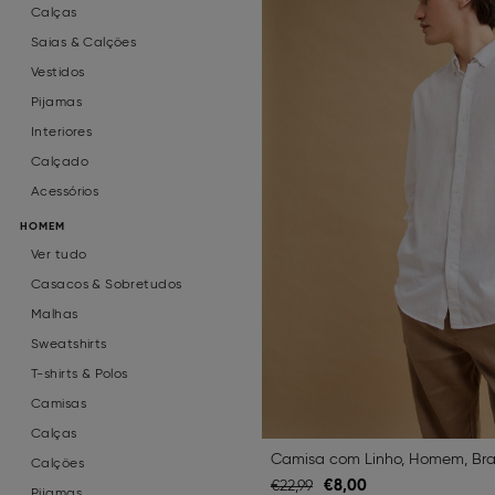
Calças
Saias & Calções
Vestidos
Pijamas
Interiores
Calçado
Acessórios
HOMEM
Ver tudo
Casacos & Sobretudos
Malhas
Sweatshirts
T-shirts & Polos
Camisas
Calças
Camisa com Linho, Homem, Br
Calções
€
8,
00
€
22,
99
Pijamas