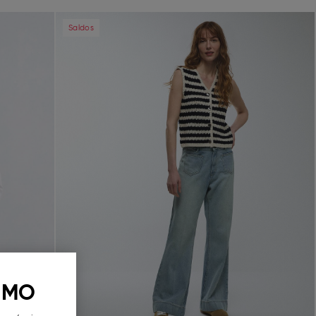
Next
Previous
Next
Saldos
 MO