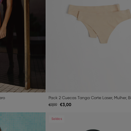
aro
Pack 2 Cuecas Tanga Corte Laser, Mulher, 
€
3,
00
€
9,
99
Next
Previous
Saldos