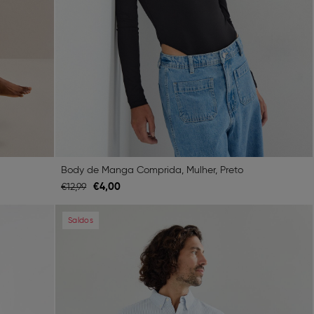
Body de Manga Comprida, Mulher, Preto
€
4,
00
€
12,
99
Next
Previous
Next
Saldos