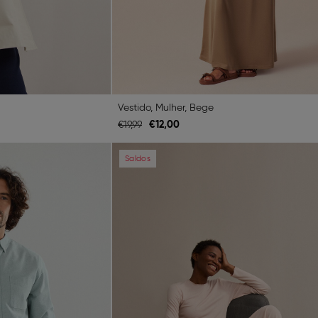
Vestido, Mulher, Bege
€
12,
00
€
19,
99
Next
Previous
Saldos