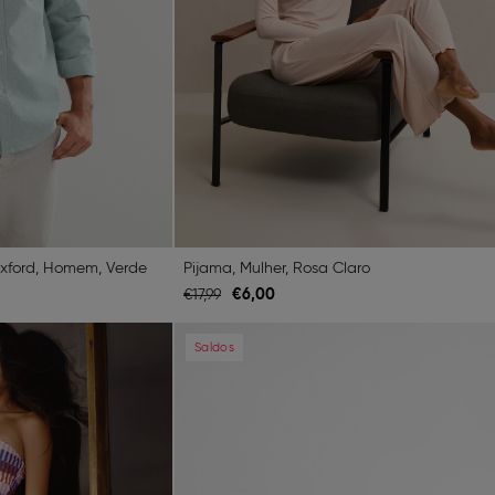
ford, Homem, Verde
Pijama, Mulher, Rosa Claro
€
6,
00
€
17,
99
Next
Previous
Saldos