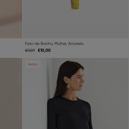
Fato de Banho, Mulher, Amarelo
€
10,
00
€
19,
99
Next
Previous
Next
Saldos