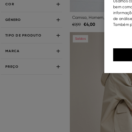
Usamos co
COR
bem como 
informação
Camisa, Homem, Azul
de análise
GÉNERO
€
4,
00
€
9,
99
Também po
Previous
TIPO DE PRODUTO
Saldos
MARCA
PREÇO