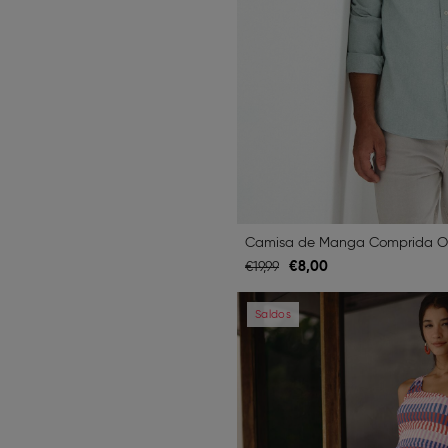
Camisa de Manga Comprida Ox
€
8,
00
€
19,
99
Previous
Saldos