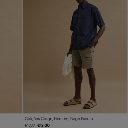
Calções Cargo, Homem, Bege Escuro
€
12,
00
€
19,
99