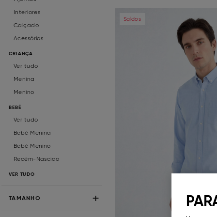
Interiores
Previous
Saldos
Calçado
Acessórios
CRIANÇA
Ver tudo
Menina
Menino
BEBÉ
Ver tudo
Bebé Menina
Bebé Menino
Recém-Nascido
VER TUDO
PAR
TAMANHO