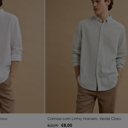
anco
Camisa com Linho, Homem, Verde Claro
€
8,
00
€
22,
99