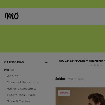
MULHER
HOMEM
MENINA
CATEGORIAS
6 - 14 Anos
MULHER
Ver tudo
Saldos
(948 artigos)
Casacos & Sobretudos
Malhas & Sweatshirts
Previous
Saldos
T-Shirts, Tops & Polos
Blusas & Camisas