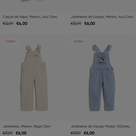
Calças de Felpa, Menino, Azul Claro
Jardineiras de Ganga, Menino, Azul Claro
€
4,
00
€
6,
00
€
12,
99
€
15,
99
Previous
Next
Previous
Ne
Saldos
Saldos
Jardineiras, Menino, Bege Claro
Jardineiras de Ganga 'Mickey' ©Disney, Menino, Azul
€
6,
00
€
6,
00
€
19,
99
€
19,
99