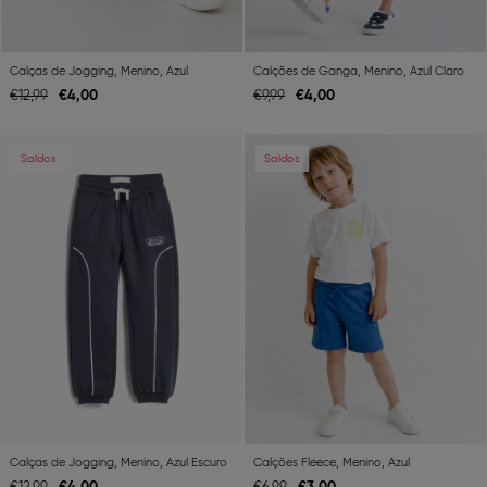
Calças de Jogging, Menino, Azul
Calções de Ganga, Menino, Azul Claro
€
4,
00
€
4,
00
€
12,
99
€
9,
99
Previous
Next
Previous
Ne
Saldos
Saldos
Calças de Jogging, Menino, Azul Escuro
Calções Fleece, Menino, Azul
€
4,
00
€
3,
00
€
12,
99
€
6,
99