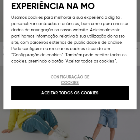
EXPERIÊNCIA NA MO
Usamos cookies para melhorar a sua experiência digital,
personalizar conteúdos e anúncios, bem como para analisar
dados de navegação no nosso website. Adicionalmente,
partilhamos informação, relativa à sua utilização do nosso
site, com parceiros externos de publicidade e de análise.
Calções Riscas, Menino, Azul
Pack 2 Calções de Felpa, Menino, Verde Claro
Pode configurar ou recusar os cookies clicando em
€
8,
00
€
3,
00
€
15,
99
€
8,
99
“Configuração de cookies”. Também pode aceitar todos os
cookies, premindo o botão “Aceitar todos os cookies”.
Previous
Next
Previous
Ne
Saldos
Saldos
CONFIGURAÇÃO DE
COOKIES
ACEITAR TODOS OS COOKIES