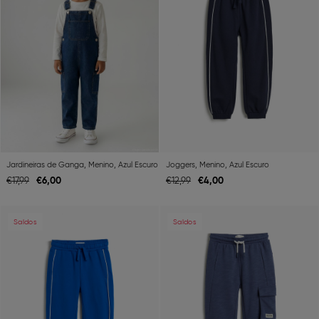
Jardineiras de Ganga, Menino, Azul Escuro
Joggers, Menino, Azul Escuro
€
6,
00
€
4,
00
€
17,
99
€
12,
99
Previous
Next
Previous
Ne
Saldos
Saldos