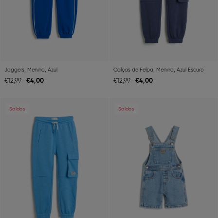
Joggers, Menino, Azul
Calças de Felpa, Menino, Azul Escuro
€
4,
00
€
4,
00
€
12,
99
€
12,
99
Previous
Next
Previous
Ne
Saldos
Saldos