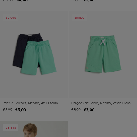
Previous
Next
Previous
Ne
Saldos
Saldos
Pack 2 Calções, Menino, Azul Escuro
Calções de Felpa, Menino, Verde Claro
€
3,
00
€
3,
00
€
5,
99
€
8,
99
Previous
Next
Saldos