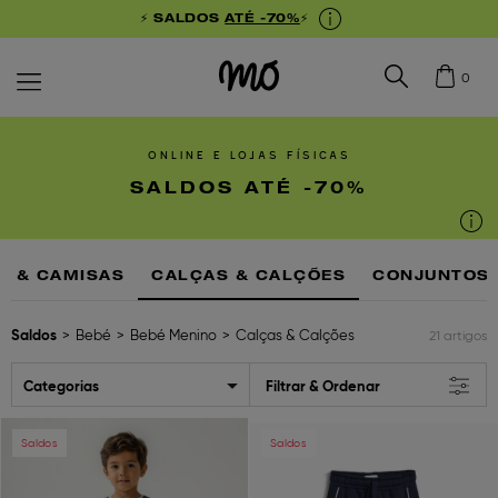
⚡ SALDOS
ATÉ -70%
⚡
0
ONLINE E LOJAS FÍSICAS
SALDOS ATÉ -70%
OS & CAMISAS
CALÇAS & CALÇÕES
CONJUNTOS
Saldos
Bebé
Bebé Menino
Calças & Calções
21 artigos
Categorias
Filtrar & Ordenar
Previous
Next
Previous
Ne
Saldos
Saldos