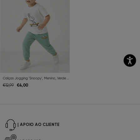
Calças Jogging 'Snoopy', Menino, Verde Claro
€
4,
00
€
12,
99
| APOIO AO CLIENTE