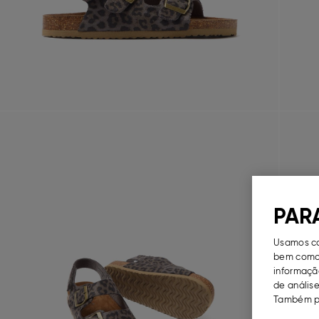
PAR
Usamos co
bem como 
informação
de análise
Também po