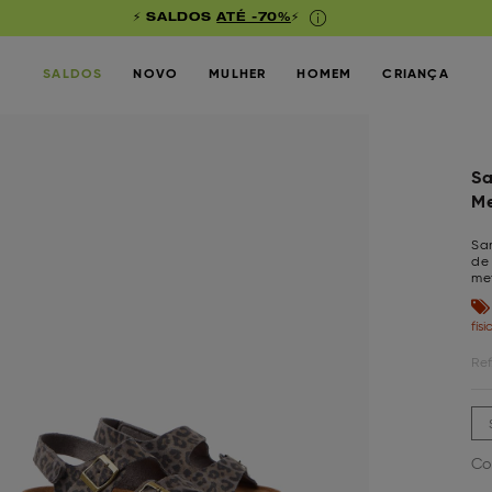
⚡ SALDOS
ATÉ -70%
⚡
SALDOS
NOVO
MULHER
HOMEM
CRIANÇA
Sa
Me
Sa
de 
met
fís
Ref
Co