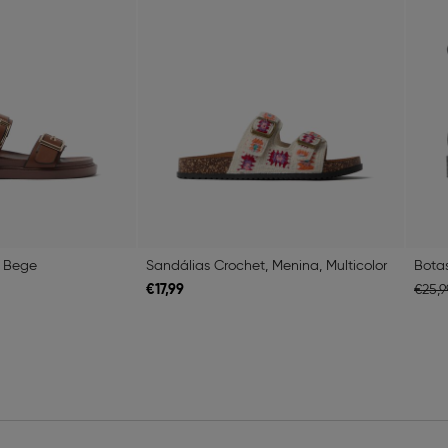
, Bege
Sandálias Crochet, Menina, Multicolor
Botas
€
17,
99
€
25,
9