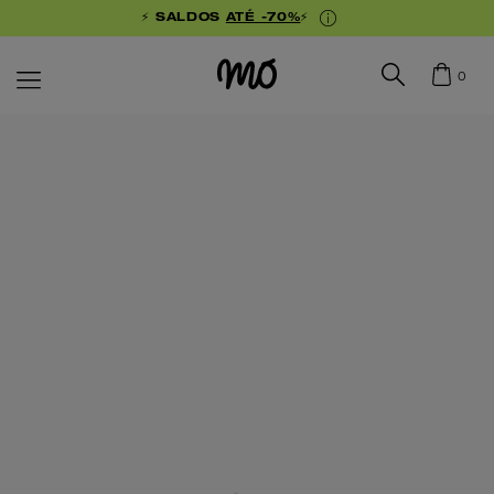
⚡ SALDOS
ATÉ -70%
⚡
0