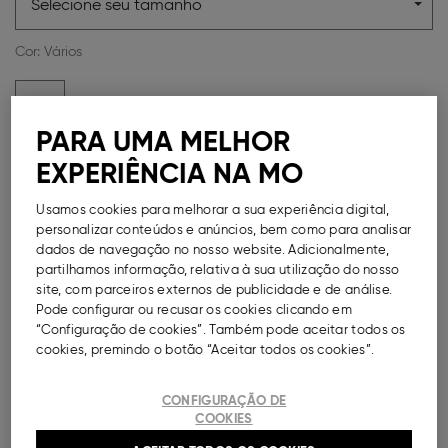
Selecione seu tamanho
Cor:
Vários
PARA UMA MELHOR
EXPERIÊNCIA NA MO
Guia de Tamanhos
Usamos cookies para melhorar a sua experiência digital,
Métodos de Pagamento Disponíveis
personalizar conteúdos e anúncios, bem como para analisar
dados de navegação no nosso website. Adicionalmente,
partilhamos informação, relativa à sua utilização do nosso
site, com parceiros externos de publicidade e de análise.
Pode configurar ou recusar os cookies clicando em
DESCRIÇÃO
“Configuração de cookies”. Também pode aceitar todos os
cookies, premindo o botão “Aceitar todos os cookies”.
Sandálias rasas com padrão animal print para menina.
Modelo de ponta redonda com tiras com fecho em
CONFIGURAÇÃO DE
velcro.
COOKIES
Ref.
000041149117035