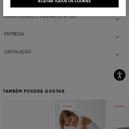
ACEITAR TODOS OS COOKIES
COMPOSIÇÃO E CUIDADOS A TER
ENTREGA
DEVOLUÇÃO
TAMBÉM PODERÁ GOSTAR
Previous
Next
Previous
Next
Previous
Saldos
Saldos