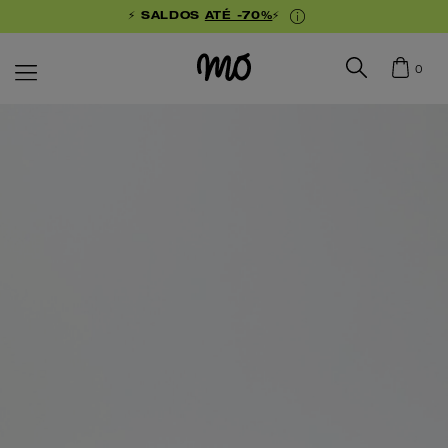
⚡ SALDOS
ATÉ -70%
⚡
0