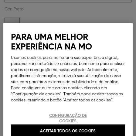
Cor:
Preto
PARA UMA MELHOR
EXPERIÊNCIA NA MO
Guia de Tamanhos
Usamos cookies para melhorar a sua experiência digital,
Métodos de Pagamento Disponíveis
personalizar conteúdos e anúncios, bem como para analisar
dados de navegação no nosso website. Adicionalmente,
partilhamos informação, relativa à sua utilização do nosso
site, com parceiros externos de publicidade e de análise.
Pode configurar ou recusar os cookies clicando em
DESCRIÇÃO
“Configuração de cookies”. Também pode aceitar todos os
cookies, premindo o botão “Aceitar todos os cookies”.
Sandálias rasas para homem. Modelo de ponta
redonda com tiras com detalhe de fivela.
CONFIGURAÇÃO DE
COOKIES
Ref.
000041149100002
ACEITAR TODOS OS COOKIES