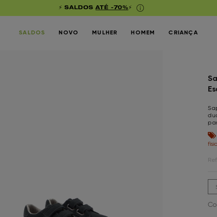
⚡ SALDOS
ATÉ -70%
⚡
SALDOS
NOVO
MULHER
HOMEM
CRIANÇA
Sa
Es
Sa
dua
pa
fís
Ref
Co