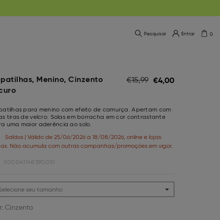
Pesquisar
Entrar
0
patilhas, Menino, Cinzento
€
4,
00
€
15,
99
curo
patilhas para menino com efeito de camurça. Apertam com
s tiras de velcro. Solas em borracha em cor contrastante
ra uma maior aderência ao solo.
Saldos | Válido de 25/06/2026 a 18/08/2026, online e lojas
icas. Não acumula com outras campanhas/promoções em vigor.
.
000041148390010
r:
Cinzento