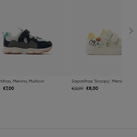
ilhas, Menino, Multicor
Sapatilhas 'Snoopy', Menino, Mult
€
7,
00
€
8,
00
€
22,
99