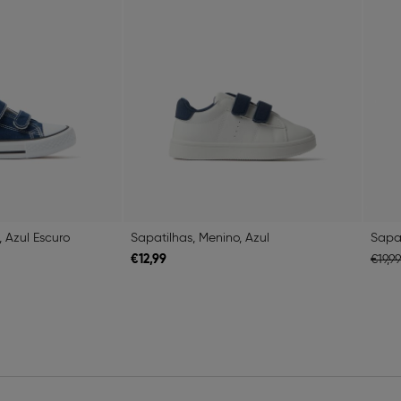
, Azul Escuro
Sapatilhas, Menino, Azul
Sapat
€
12,
99
€
19,
99