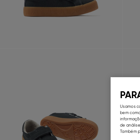
PAR
Usamos co
bem como 
informação
de análise
Também po