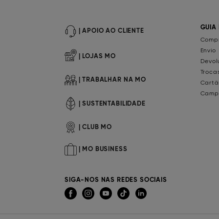
GUIA
| APOIO AO CLIENTE
Compr
Envio
| LOJAS MO
Devol
Troca
| TRABALHAR NA MO
Cartã
Camp
| SUSTENTABILIDADE
| CLUB MO
| MO BUSINESS
SIGA-NOS NAS REDES SOCIAIS