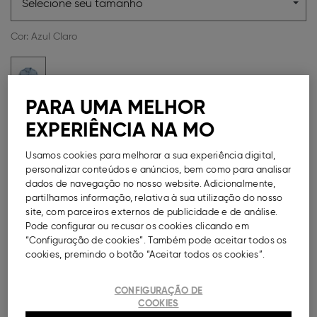
Selecione seu tamanho
Cor:
Azul Claro
PARA UMA MELHOR
Guia de Tamanhos
EXPERIÊNCIA NA MO
Métodos de Pagamento Seguros
Usamos cookies para melhorar a sua experiência digital,
personalizar conteúdos e anúncios, bem como para analisar
dados de navegação no nosso website. Adicionalmente,
partilhamos informação, relativa à sua utilização do nosso
site, com parceiros externos de publicidade e de análise.
Pode configurar ou recusar os cookies clicando em
DESCRIÇÃO
“Configuração de cookies”. Também pode aceitar todos os
cookies, premindo o botão “Aceitar todos os cookies”.
Sobrecamisa de ganga para menina, confecionada
em 100% algodão. Modelo de manga comprida com
colarinho clássico, bolsos aplicados à frente e fecho
CONFIGURAÇÃO DE
com botões.
COOKIES