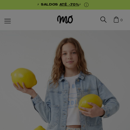
⚡ SALDOS
ATÉ -70%
⚡
0