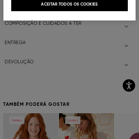
ACEITAR TODOS OS COOKIES
Ref.
000041150153022
COMPOSIÇÃO E CUIDADOS A TER
ENTREGA
DEVOLUÇÃO
TAMBÉM PODERÁ GOSTAR
Previous
Next
Previous
Next
Previous
Saldos
Saldos