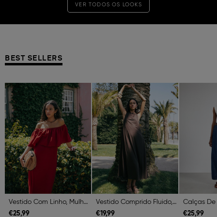
VER TODOS OS LOOKS
BEST SELLERS
Previous
Next
Previous
Next
Previous
Vestido Com Linho, Mulher, Vermelho Escuro
Vestido Comprido Fluido, Mulher, Castanho Escuro
€
25,
99
€
19,
99
€
25,
99