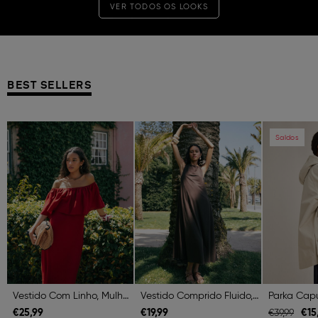
VER TODOS OS LOOKS
BEST SELLERS
Previous
Next
Previous
Next
Previous
Saldos
Vestido Com Linho, Mulher, Vermelho Escuro
Vestido Comprido Fluido, Mulher, Castanho Escuro
€
25,
99
€
19,
99
€
15
€
39,
99