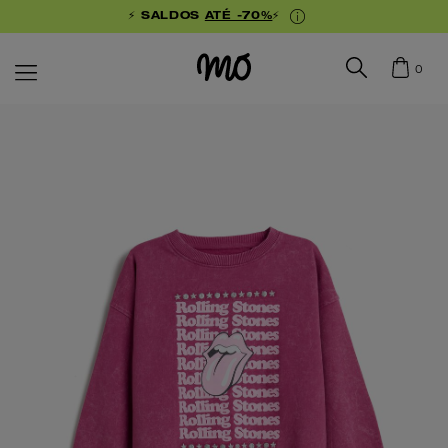
⚡ SALDOS
ATÉ -70%
⚡
0