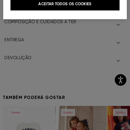
ACEITAR TODOS OS COOKIES
Ref.
000041148239013
COMPOSIÇÃO E CUIDADOS A TER
ENTREGA
DEVOLUÇÃO
TAMBÉM PODERÁ GOSTAR
Previous
Next
Previous
Next
Previous
Saldos
Saldos
Saldos