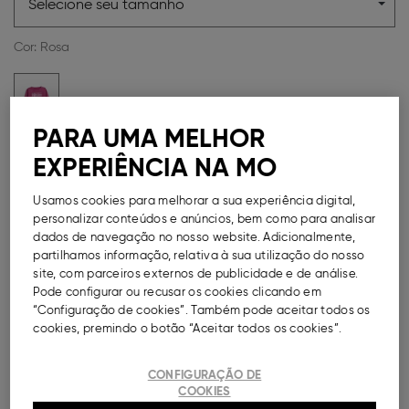
Selecione seu tamanho
Cor:
Rosa
PARA UMA MELHOR
Guia de Tamanhos
EXPERIÊNCIA NA MO
Métodos de Pagamento Seguros
Usamos cookies para melhorar a sua experiência digital,
personalizar conteúdos e anúncios, bem como para analisar
dados de navegação no nosso website. Adicionalmente,
partilhamos informação, relativa à sua utilização do nosso
site, com parceiros externos de publicidade e de análise.
Pode configurar ou recusar os cookies clicando em
DESCRIÇÃO
“Configuração de cookies”. Também pode aceitar todos os
cookies, premindo o botão “Aceitar todos os cookies”.
Sweatshirt de felpa com estampado alusivo à banda
Rolling Stones, para menina. Decote redondo
canelado, assim como os punhos e a base. Punhos
CONFIGURAÇÃO DE
ajustados.
COOKIES