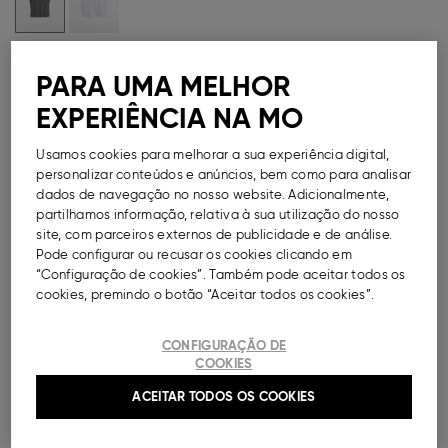
Guia de Tamanhos
PARA UMA MELHOR
Métodos de Pagamento Disponíveis
EXPERIÊNCIA NA MO
Usamos cookies para melhorar a sua experiência digital,
personalizar conteúdos e anúncios, bem como para analisar
dados de navegação no nosso website. Adicionalmente,
DESCRIÇÃO
partilhamos informação, relativa à sua utilização do nosso
site, com parceiros externos de publicidade e de análise.
Pode configurar ou recusar os cookies clicando em
T-shirt com efeito lavado para mulher, confecionada
“Configuração de cookies”. Também pode aceitar todos os
em 100% algodão. Modelo sem mangas com decote
cookies, premindo o botão “Aceitar todos os cookies”.
redondo e estampado frontal.
Ref.
000041152247020
CONFIGURAÇÃO DE
COOKIES
COMPOSIÇÃO E CUIDADOS A TER
ACEITAR TODOS OS COOKIES