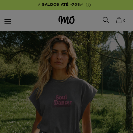
⚡ SALDOS
ATÉ -70%
⚡
0