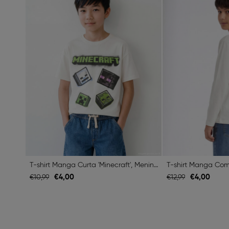
T-shirt Manga Curta 'Minecraft', Menino, Branco
€
4,
00
€
4,
00
€
10,
99
€
12,
99