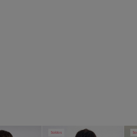
Next
Previous
Next
Pre
Saldos
Sa