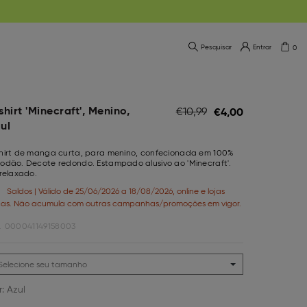
Pesquisar
Entrar
0
shirt 'Minecraft', Menino,
€
4,
00
€
10,
99
ul
shirt de manga curta, para menino, confecionada em 100%
odão. Decote redondo. Estampado alusivo ao 'Minecraft'.
 relaxado.
Saldos | Válido de 25/06/2026 a 18/08/2026, online e lojas
icas. Não acumula com outras campanhas/promoções em vigor.
.
000041149158003
r:
Azul