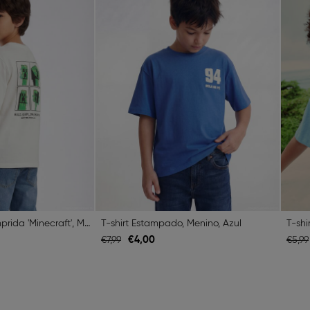
T-shirt Manga Comprida 'Minecraft', Menino, Branco
T-shirt Estampado, Menino, Azul
T-shi
€
4,
00
€
7,
99
€
5,
99