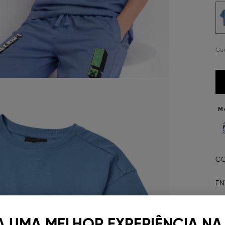
Gu
M
CO
EN
D
A UMA MELHOR EXPERIÊNCIA NA