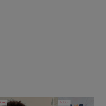
vious
Next
Previous
ldos
Saldos