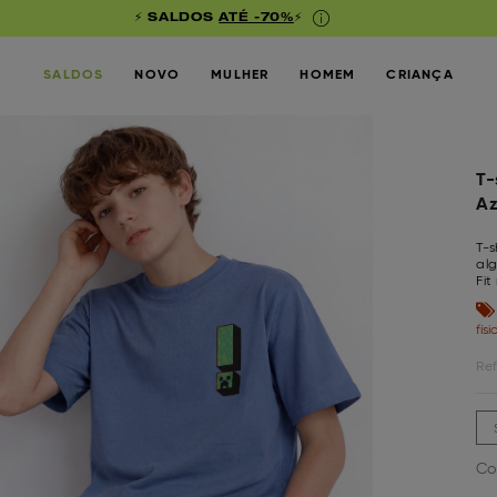
⚡ SALDOS
ATÉ -70%
⚡
SALDOS
NOVO
MULHER
HOMEM
CRIANÇA
T-
Az
T-
alg
Fit
fís
Ref
Co