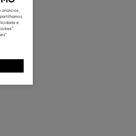
e anúncios,
partilhamos
blicidade e
ookies”.
es”.