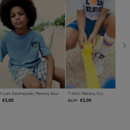
rt com Estampado, Menino, Azul
T-shirt, Menino, Cru
€
3,
00
€
3,
00
€
5,
99