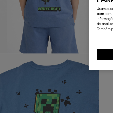
Usamos co
bem como 
informação
de análise
Também po