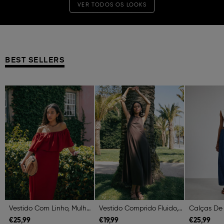
VER TODOS OS LOOKS
BEST SELLERS
Previous
Next
Previous
Next
Previous
Vestido Com Linho, Mulher, Vermelho Escuro
Vestido Comprido Fluido, Mulher, Castanho Escuro
€
25,
99
€
19,
99
€
25,
99