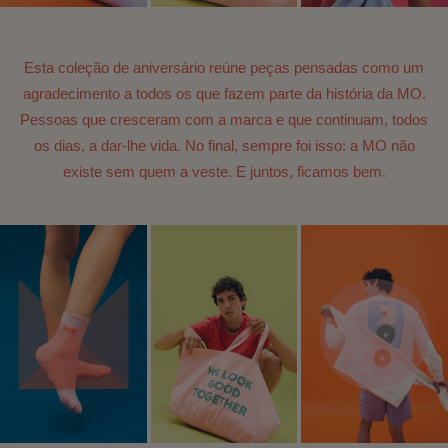
Esta coleção de aniversário reúne peças pensadas como um
agradecimento a todos os que fazem parte da história da MO.
Pessoas que cresceram com a marca e que continuam, todos
os dias, a dar-lhe vida.​ No final, sempre foi isso: a MO não
existe sem quem a veste. E juntos, ficamos bem.