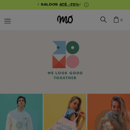
⚡ SALDOS
ATÉ -70%
⚡
0