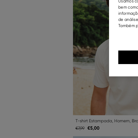
Usamos co
bem como 
informação
de análise
Também po
T-shirt Estampada, Homem, Br
€
5,
00
€
7,
99