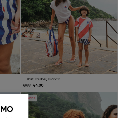
T-shirt, Mulher, Branco
€
4,
00
€
9,
99
Next
Previous
Next
Saldos
 MO