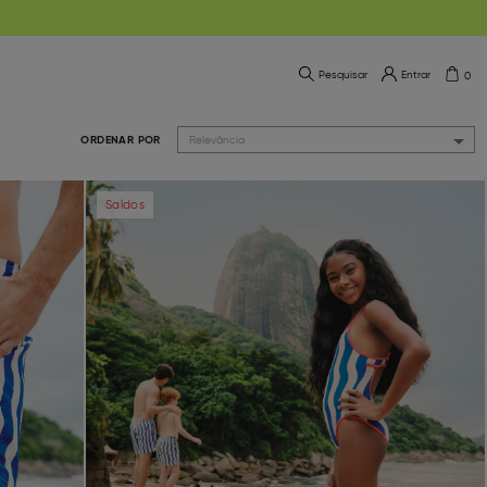
Pesquisar
Entrar
0
ORDENAR POR
Relevância
Next
Previous
Next
Saldos