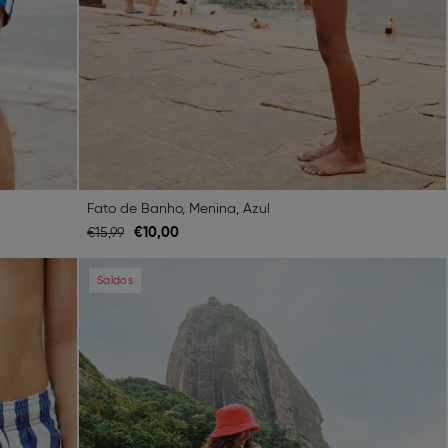
Fato de Banho, Menina, Azul
€
10,
00
€
15,
99
Next
Previous
Next
Saldos