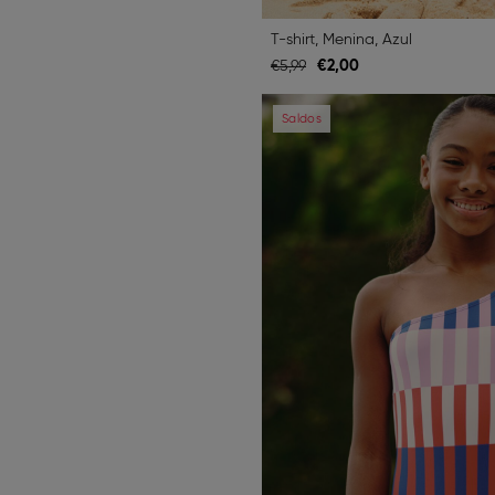
T-shirt, Menina, Azul
€
2,
00
€
5,
99
Previous
Saldos