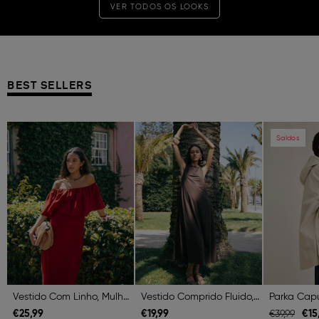
VER TODOS OS LOOKS
BEST SELLERS
Previous
Next
Previous
Next
Previous
Saldos
Vestido Com Linho, Mulher, Vermelho Escuro
Vestido Comprido Fluido, Mulher, Castanho Escuro
€
25,
99
€
19,
99
€
15
€
39,
99