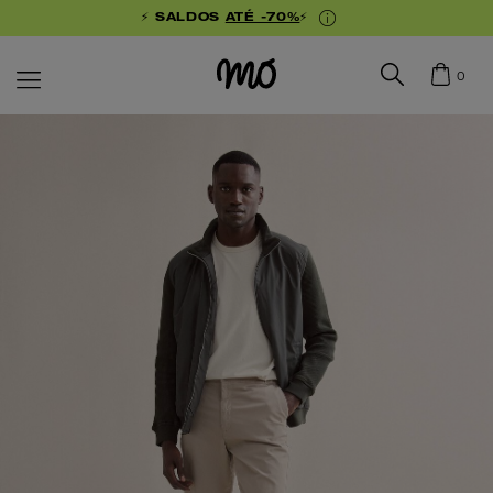
⚡ SALDOS
ATÉ -70%
⚡
0