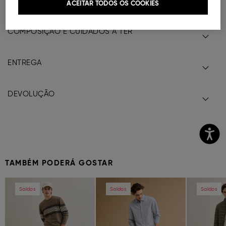
Ref.
000041147617020
ACEITAR TODOS OS COOKIES
COMPOSIÇÃO E CUIDADOS A TER
ENTREGA
DEVOLUÇÃO
TAMBÉM PODERÁ GOSTAR
Previous
Next
Previous
Next
Previous
Saldos
Saldos
Saldos