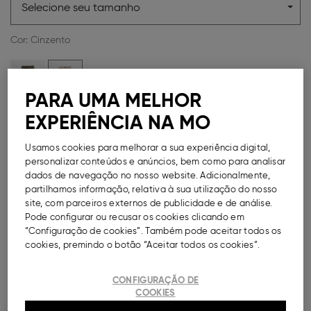
Selecione seu tamanho
Cor:
Cinzento
PARA UMA MELHOR
EXPERIÊNCIA NA MO
Guia de Tamanhos
Usamos cookies para melhorar a sua experiência digital,
Métodos de Pagamento Disponíveis
personalizar conteúdos e anúncios, bem como para analisar
dados de navegação no nosso website. Adicionalmente,
partilhamos informação, relativa à sua utilização do nosso
site, com parceiros externos de publicidade e de análise.
Pode configurar ou recusar os cookies clicando em
DESCRIÇÃO
“Configuração de cookies”. Também pode aceitar todos os
cookies, premindo o botão “Aceitar todos os cookies”.
Calças de modelo 'tapered', para homem. Fecho com
botão e fecho de correr. Presilhas para cinto. Bolsos
CONFIGURAÇÃO DE
diagonais na frente.
COOKIES