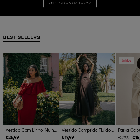
VER TODOS OS LOOKS
BEST SELLERS
Previous
Next
Previous
Next
Previous
Saldos
Vestido Com Linho, Mulher, Vermelho Escuro
Vestido Comprido Fluido, Mulher, Castanho Escuro
€
25,
99
€
19,
99
€
15
€
39,
99