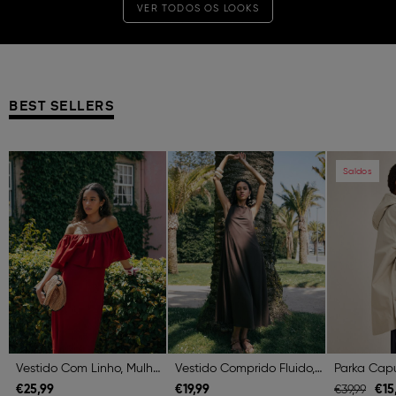
VER TODOS OS LOOKS
BEST SELLERS
Previous
Next
Previous
Next
Previous
Saldos
Vestido Com Linho, Mulher, Vermelho Escuro
Vestido Comprido Fluido, Mulher, Castanho Escuro
€
25,
99
€
19,
99
€
15
€
39,
99