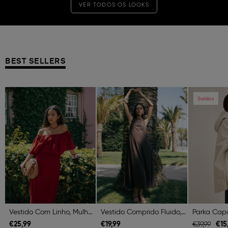
VER TODOS OS LOOKS
BEST SELLERS
Previous
Next
Previous
Next
Previous
Saldos
Vestido Com Linho, Mulher, Vermelho Escuro
Vestido Comprido Fluido, Mulher, Castanho Escuro
€
25,
99
€
19,
99
€
15
€
39,
99