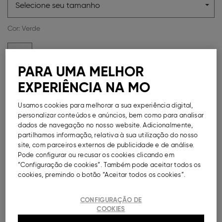
Selecione seu tamanho
Cor:
Verde
PARA UMA MELHOR
EXPERIÊNCIA NA MO
Guia de Tamanhos
Usamos cookies para melhorar a sua experiência digital,
Métodos de Pagamento Disponíveis
personalizar conteúdos e anúncios, bem como para analisar
dados de navegação no nosso website. Adicionalmente,
partilhamos informação, relativa à sua utilização do nosso
site, com parceiros externos de publicidade e de análise.
Pode configurar ou recusar os cookies clicando em
DESCRIÇÃO
“Configuração de cookies”. Também pode aceitar todos os
cookies, premindo o botão “Aceitar todos os cookies”.
Camisa de manga curta para homem. Modelo com
gola resort e bolso aplicado na zona do peito. Fecho
CONFIGURAÇÃO DE
frontal com botões. Fit regular.
COOKIES