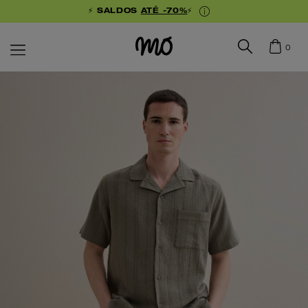
⚡ SALDOS
ATÉ -70%
⚡
0