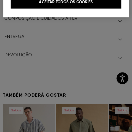
Ref.
000041152420019
ACEITAR TODOS OS COOKIES
COMPOSIÇÃO E CUIDADOS A TER
ENTREGA
DEVOLUÇÃO
TAMBÉM PODERÁ GOSTAR
Previous
Next
Previous
Next
Previous
Saldos
Saldos
Saldos