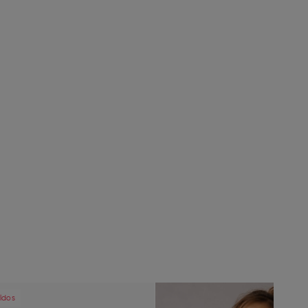
vious
Next
Previous
ldos