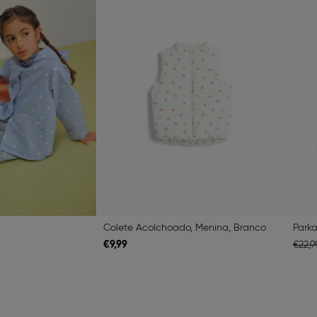
l
Colete Acolchoado, Menina, Branco
Parka
€
9,
99
€
22,
9