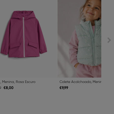
, Menina, Rosa Escuro
€
8,
00
€
9,
99
9