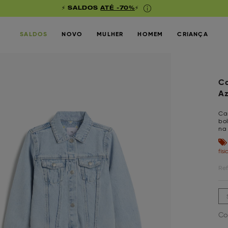
⚡ SALDOS
ATÉ -70%
⚡
SALDOS
NOVO
MULHER
HOMEM
CRIANÇA
Ca
Az
Ca
bol
na 
fís
Ref
Co