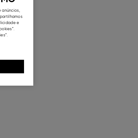
e anúncios,
partilhamos
blicidade e
ookies”.
es”.