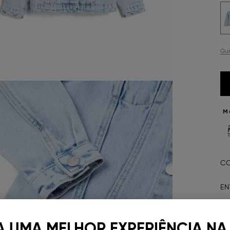
Gu
M
CO
EN
D
A UMA MELHOR EXPERIÊNCIA NA