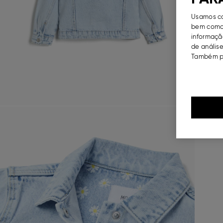
Usamos co
bem como 
informação
de análise
Também po