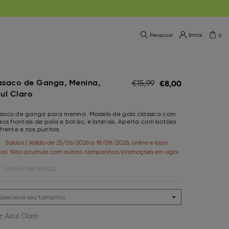
Pesquisar
Entrar
0
saco de Ganga, Menina,
€
8,
00
€
15,
99
ul Claro
saco de ganga para menina. Modelo de gola clássica com
sos frontais de pala e botão, e laterais. Aperta com botões
frente e nos punhos.
Saldos | Válido de 25/06/2026 a 18/08/2026, online e lojas
icas. Não acumula com outras campanhas/promoções em vigor.
.
000041148183022
r:
Azul Claro