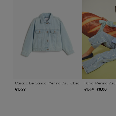
Casaco De Ganga, Menina, Azul Claro
Parka, Menina, Azu
€
15,
99
€
8,
00
€
15,
99