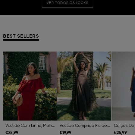
VER TODOS OS LOOKS
BEST SELLERS
Previous
Next
Previous
Next
Previous
Vestido Com Linho, Mulher, Vermelho Escuro
Vestido Comprido Fluido, Mulher, Castanho Escuro
€
25,
99
€
19,
99
€
25,
99