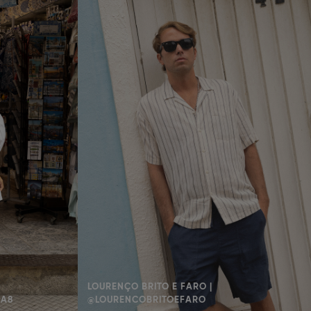
LOURENÇO BRITO E FARO |
AA8
@LOURENCOBRITOEFARO