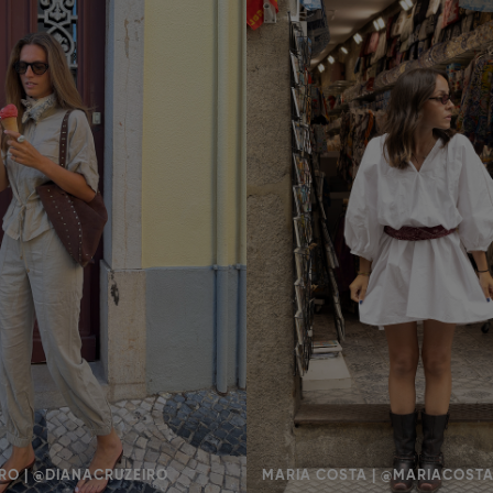
RO | @DIANACRUZEIRO
MARIA COSTA | @MARIACOST