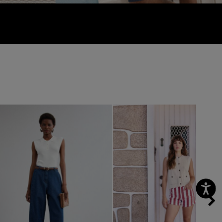
vious
Next
Previous