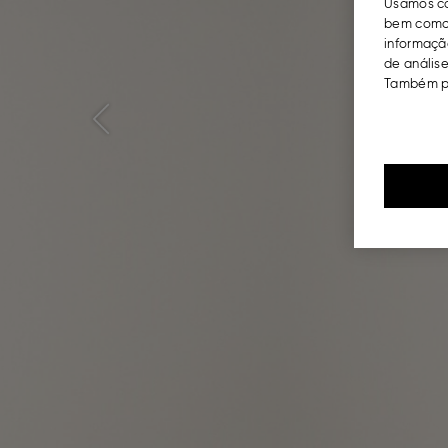
Usamos co
bem como 
informação
de análise
Também po
Previous