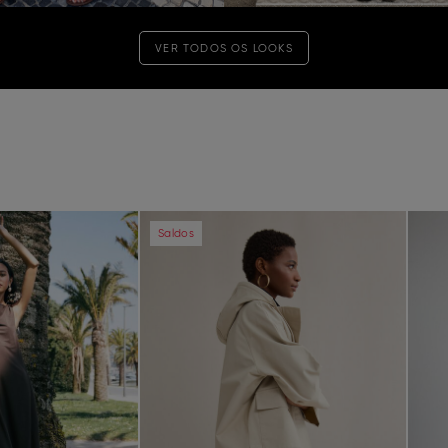
VER TODOS OS LOOKS
Next
Previous
Next
Pre
Saldos