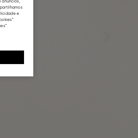
e anúncios,
partilhamos
blicidade e
ookies”.
es”.
Next