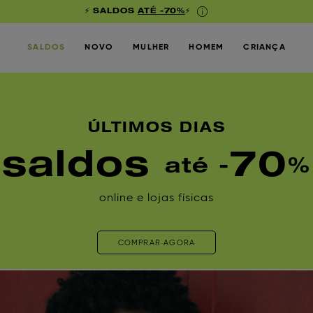
⚡ SALDOS
ATÉ -70%
⚡
SALDOS
NOVO
MULHER
HOMEM
CRIANÇA
ÚLTIMOS DIAS
saldos
70
até -
%
online e lojas físicas
COMPRAR AGORA