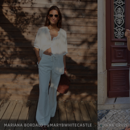
MARIANA BORDALO | @MARYBWHITECASTLE
DIANA CRUZEI