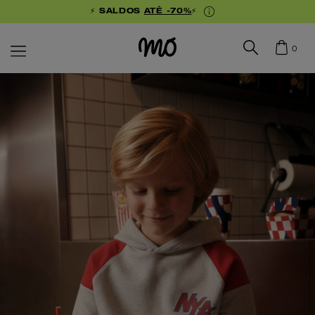
⚡ SALDOS
ATÉ -70%
⚡
0