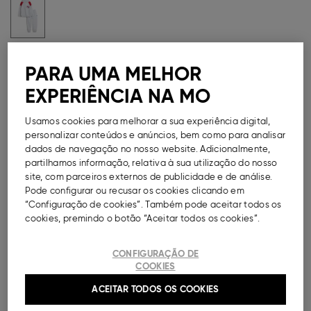
Guia de Tamanhos
PARA UMA MELHOR
Métodos de Pagamento Disponíveis
EXPERIÊNCIA NA MO
Usamos cookies para melhorar a sua experiência digital,
personalizar conteúdos e anúncios, bem como para analisar
dados de navegação no nosso website. Adicionalmente,
DESCRIÇÃO
partilhamos informação, relativa à sua utilização do nosso
site, com parceiros externos de publicidade e de análise.
Pode configurar ou recusar os cookies clicando em
Conjunto de jogging de felpa para menino. Sweatshirt
“Configuração de cookies”. Também pode aceitar todos os
com capuz e estampado na frente. Calças com a
cookies, premindo o botão “Aceitar todos os cookies”.
cintura elástica. Base canelada ajustada. Punhos e
base canelados.
CONFIGURAÇÃO DE
Ref.
000041147483027
COOKIES
ACEITAR TODOS OS COOKIES
COMPOSIÇÃO E CUIDADOS A TER