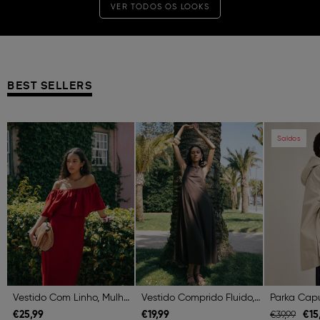
VER TODOS OS LOOKS
BEST SELLERS
Previous
Next
Previous
Next
Previous
Saldos
Vestido Com Linho, Mulher, Vermelho Escuro
Vestido Comprido Fluido, Mulher, Castanho Escuro
€
25,
99
€
19,
99
€
15
€
39,
99