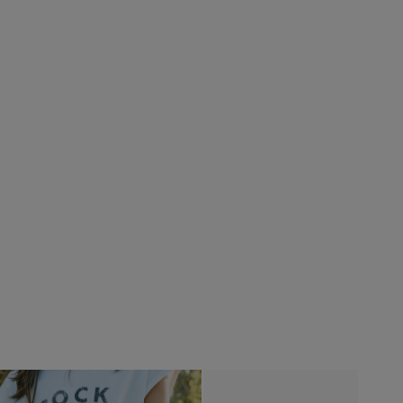
vious
Next
Previous