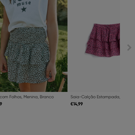
 com Folhos, Menina, Branco
9
€
14,
99