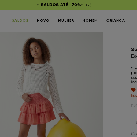
⚡ SALDOS
ATÉ -70%
⚡
SALDOS
NOVO
MULHER
HOMEM
CRIANÇA
Sa
Es
Sa
pa
sup
loo
fís
Ref
Co