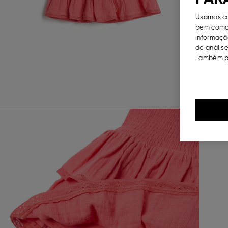
Usamos co
bem como 
informação
de análise
Também po