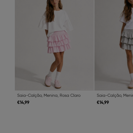
Saia-Calção, Menina, Rosa Claro
Saia-Calção, Meni
€
14,
99
€
14,
99