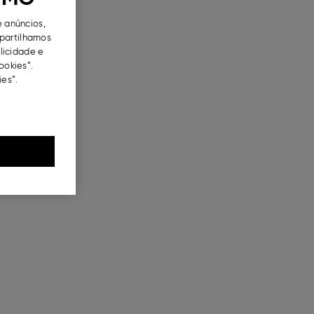
e anúncios,
partilhamos
blicidade e
ookies”.
es”.