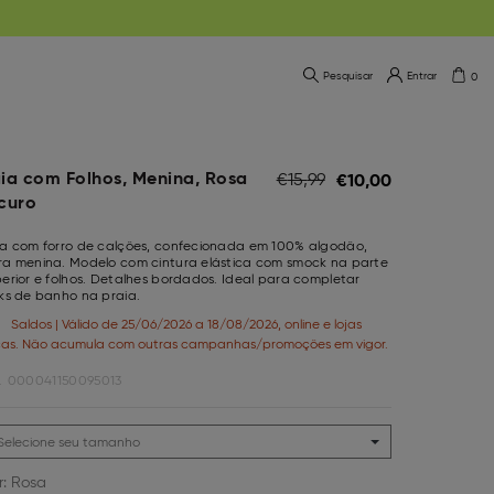
Pesquisar
Entrar
0
ia com Folhos, Menina, Rosa
€
10,
00
€
15,
99
curo
ia com forro de calções, confecionada em 100% algodão,
ra menina. Modelo com cintura elástica com smock na parte
erior e folhos. Detalhes bordados. Ideal para completar
ks de banho na praia.
Saldos | Válido de 25/06/2026 a 18/08/2026, online e lojas
icas. Não acumula com outras campanhas/promoções em vigor.
.
000041150095013
r:
Rosa