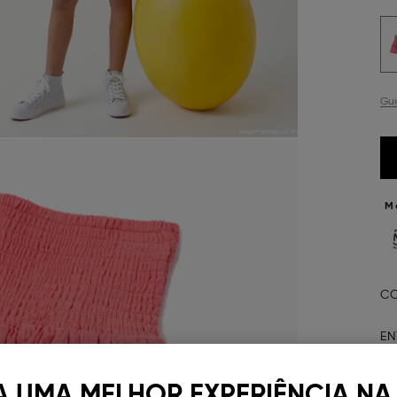
Gu
M
CO
EN
D
A UMA MELHOR EXPERIÊNCIA NA