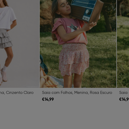
na, Cinzento Claro
Saia com Folhos, Menina, Rosa Escuro
Saia
€
14,
99
€
14,
9