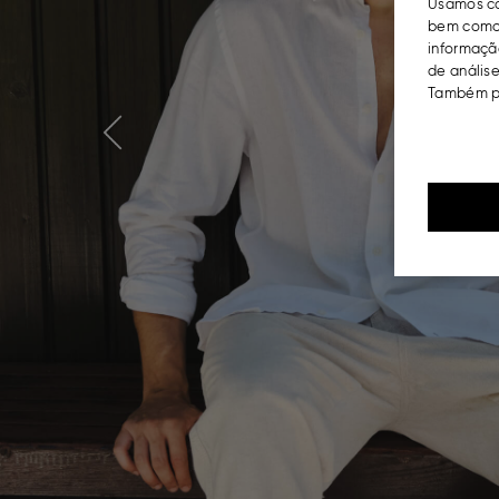
Usamos co
bem como 
informação
de análise
Também po
Previous