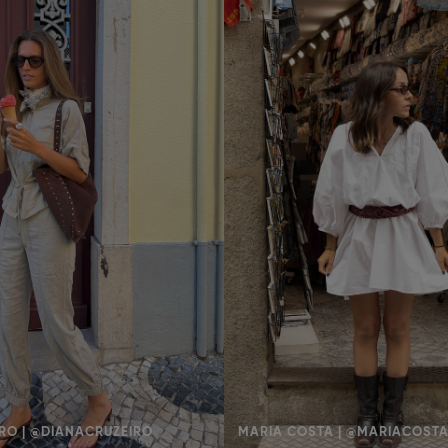
RO | @DIANACRUZEIRO
MARIA COSTA | @MARIACOST