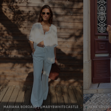
MARIANA BORDALO | @MARYBWHITECASTLE
DIANA CRUZEI