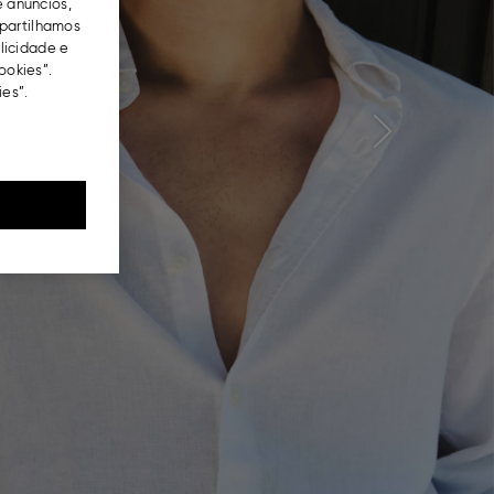
e anúncios,
partilhamos
blicidade e
ookies”.
es”.
Next