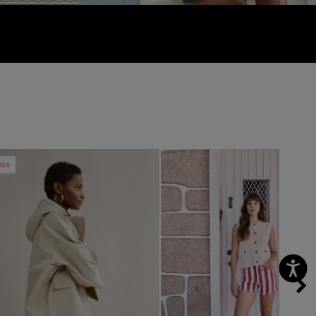
vious
Next
Previous
dos