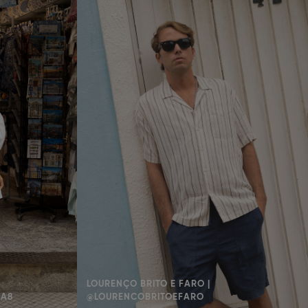
LOURENÇO BRITO E FARO |
AA8
@LOURENCOBRITOEFARO