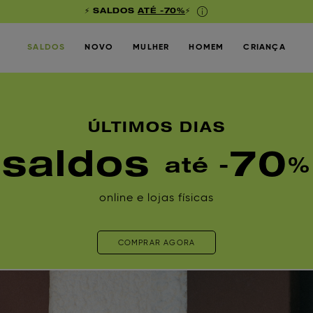
⚡ SALDOS
ATÉ -70%
⚡
SALDOS
NOVO
MULHER
HOMEM
CRIANÇA
ÚLTIMOS DIAS
saldos
70
até -
%
online e lojas físicas
COMPRAR AGORA