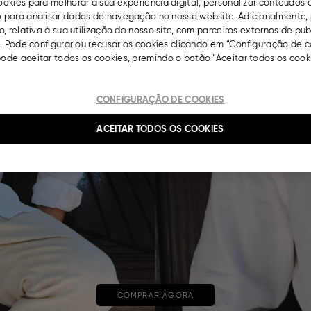
okies para melhorar a sua experiência digital, personalizar conteúdos 
para analisar dados de navegação no nosso website. Adicionalmente, 
, relativa à sua utilização do nosso site, com parceiros externos de pu
. Pode configurar ou recusar os cookies clicando em “Configuração de c
de aceitar todos os cookies, premindo o botão “Aceitar todos os cooki
CONFIGURAÇÃO DE COOKIES
ACEITAR TODOS OS COOKIES
COMPRAR AGORA