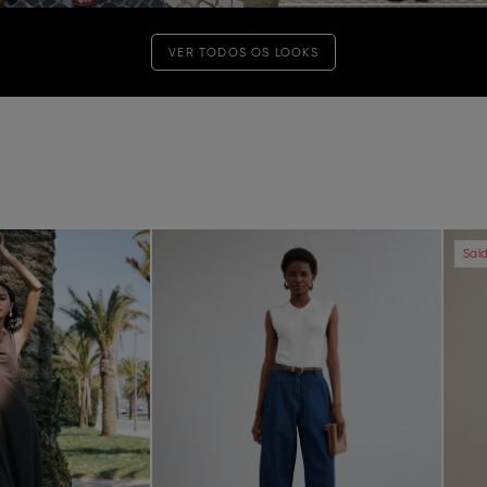
VER TODOS OS LOOKS
Next
Previous
Next
Pre
Sal