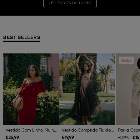
VER TODOS OS LOOKS
BEST SELLERS
Previous
Next
Previous
Next
Previous
Saldos
Vestido Com Linho, Mulher, Vermelho Escuro
Vestido Comprido Fluido, Mulher, Castanho Escuro
€
25,
99
€
19,
99
€
15
€
39,
99