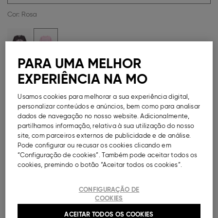
Cor:
Rosa
PARA UMA MELHOR
Guia de Tamanhos
EXPERIÊNCIA NA MO
Métodos de Pagamento Disponíveis
Usamos cookies para melhorar a sua experiência digital,
personalizar conteúdos e anúncios, bem como para analisar
dados de navegação no nosso website. Adicionalmente,
partilhamos informação, relativa à sua utilização do nosso
site, com parceiros externos de publicidade e de análise.
Pode configurar ou recusar os cookies clicando em
DESCRIÇÃO
“Configuração de cookies”. Também pode aceitar todos os
cookies, premindo o botão “Aceitar todos os cookies”.
Sweatshirt com estampado, para menina. Decote
redondo canelado, assim como os punhos e a base.
Punhos ajustados.
CONFIGURAÇÃO DE
COOKIES
Ref.
000041148216030
ACEITAR TODOS OS COOKIES