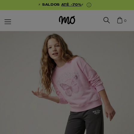
⚡ SALDOS
ATÉ -70%
⚡
0