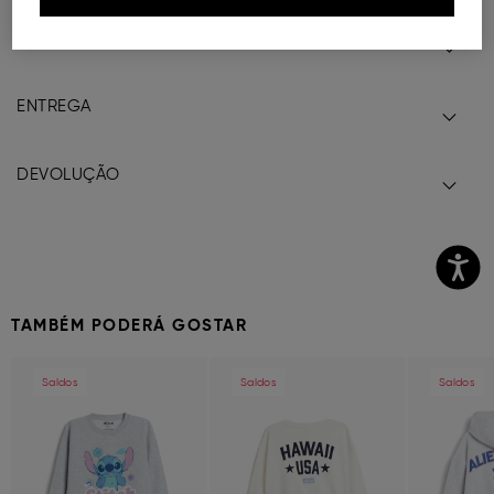
COMPOSIÇÃO E CUIDADOS A TER
ENTREGA
DEVOLUÇÃO
TAMBÉM PODERÁ GOSTAR
Previous
Next
Previous
Next
Previous
Saldos
Saldos
Saldos