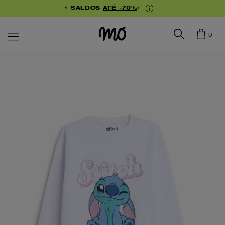
⚡ SALDOS
ATÉ -70%
⚡
0