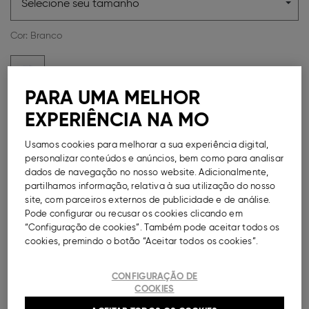
Selecione seu tamanho
Cor:
Branco
PARA UMA MELHOR
EXPERIÊNCIA NA MO
Guia de Tamanhos
Usamos cookies para melhorar a sua experiência digital,
Métodos de Pagamento Disponíveis
personalizar conteúdos e anúncios, bem como para analisar
dados de navegação no nosso website. Adicionalmente,
partilhamos informação, relativa à sua utilização do nosso
site, com parceiros externos de publicidade e de análise.
Pode configurar ou recusar os cookies clicando em
DESCRIÇÃO
“Configuração de cookies”. Também pode aceitar todos os
cookies, premindo o botão “Aceitar todos os cookies”.
Sweatshirt para menina. Decote redondo canelado,
assim como os punhos e a base. Estampado alusivo à
CONFIGURAÇÃO DE
personagem de animação 'Stitch', da 'Lilo e Stitch'.
COOKIES
Ref.
000041152100041