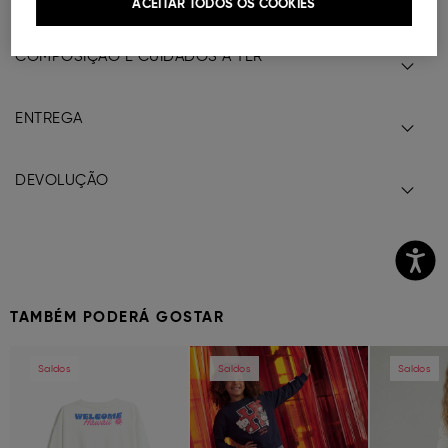
ACEITAR TODOS OS COOKIES
COMPOSIÇÃO E CUIDADOS A TER
ENTREGA
DEVOLUÇÃO
TAMBÉM PODERÁ GOSTAR
Previous
Next
Previous
Next
Previous
Saldos
Saldos
Saldos