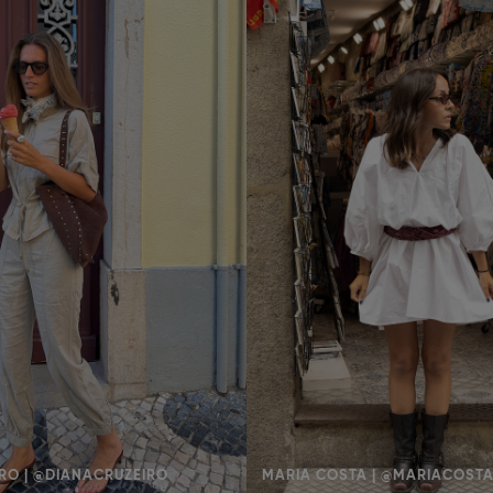
RO | @DIANACRUZEIRO
MARIA COSTA | @MARIACOST