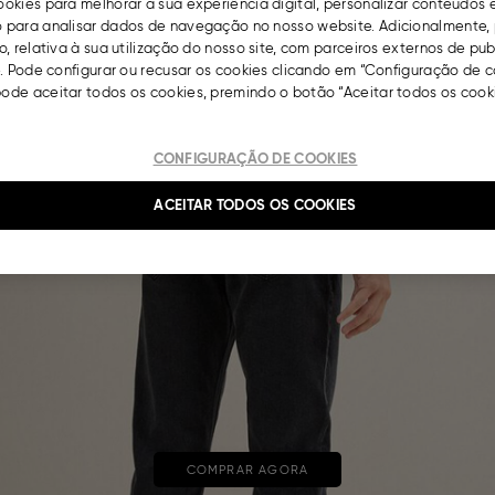
okies para melhorar a sua experiência digital, personalizar conteúdos 
para analisar dados de navegação no nosso website. Adicionalmente, 
, relativa à sua utilização do nosso site, com parceiros externos de pu
. Pode configurar ou recusar os cookies clicando em “Configuração de c
de aceitar todos os cookies, premindo o botão “Aceitar todos os cooki
CONFIGURAÇÃO DE COOKIES
ACEITAR TODOS OS COOKIES
COMPRAR AGORA