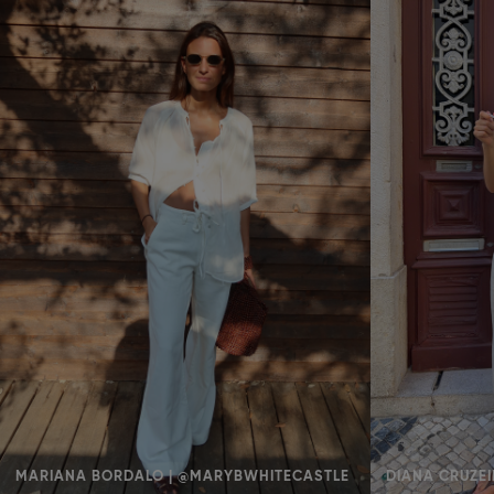
MARIANA BORDALO | @MARYBWHITECASTLE
DIANA CRUZEI