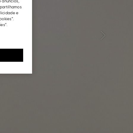
e anúncios,
partilhamos
blicidade e
ookies”.
es”.
Next