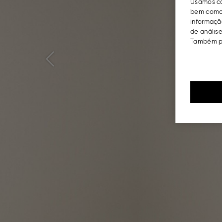
Usamos co
bem como 
informação
de análise
Também po
Previous