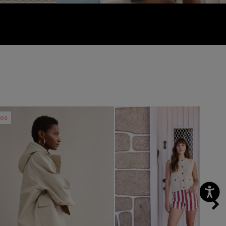
vious
Next
Previous
dos