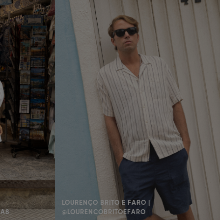
LOURENÇO BRITO E FARO |
AA8
@LOURENCOBRITOEFARO