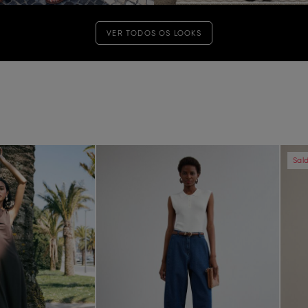
VER TODOS OS LOOKS
Next
Previous
Next
Pre
Sal