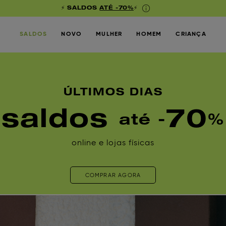
⚡ SALDOS
ATÉ -70%
⚡
SALDOS
NOVO
MULHER
HOMEM
CRIANÇA
ÚLTIMOS DIAS
saldos
70
até -
%
online e lojas físicas
COMPRAR AGORA