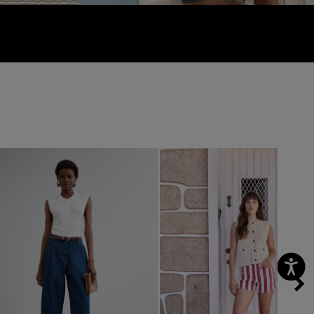
vious
Next
Previous