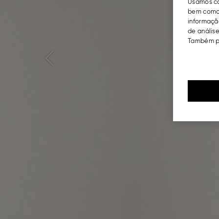
Usamos co
bem como 
informação
de análise
Também po
Previous