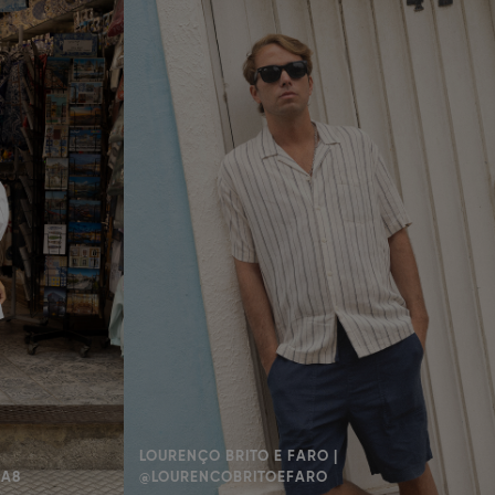
LOURENÇO BRITO E FARO |
AA8
@LOURENCOBRITOEFARO