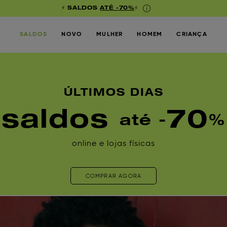
⚡ SALDOS
ATÉ -70%
⚡
SALDOS
NOVO
MULHER
HOMEM
CRIANÇA
ÚLTIMOS DIAS
saldos
70
até -
%
online e lojas físicas
COMPRAR AGORA