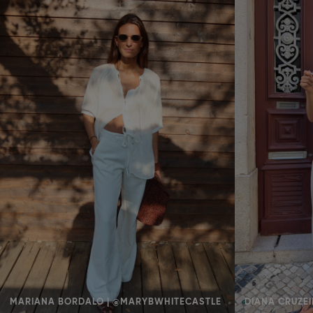
MARIANA BORDALO | @MARYBWHITECASTLE
DIANA CRUZEI