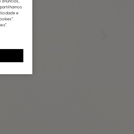
e anúncios,
partilhamos
blicidade e
ookies”.
es”.
Next