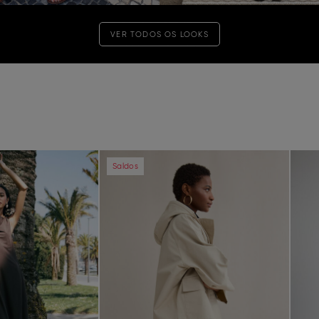
VER TODOS OS LOOKS
Next
Previous
Next
Pre
Saldos