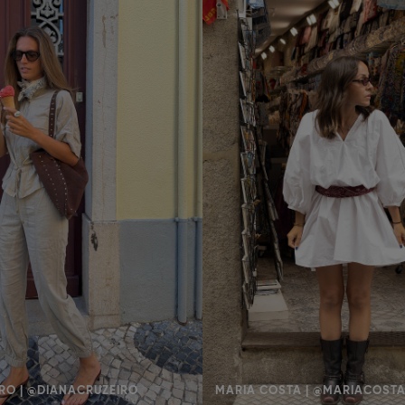
RO | @DIANACRUZEIRO
MARIA COSTA | @MARIACOST