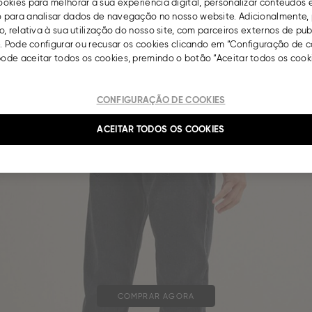
okies para melhorar a sua experiência digital, personalizar conteúdos 
para analisar dados de navegação no nosso website. Adicionalmente, 
, relativa à sua utilização do nosso site, com parceiros externos de pu
. Pode configurar ou recusar os cookies clicando em “Configuração de c
de aceitar todos os cookies, premindo o botão “Aceitar todos os cooki
CONFIGURAÇÃO DE COOKIES
ACEITAR TODOS OS COOKIES
COMPRAR AGORA